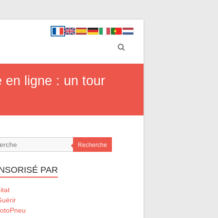
n ligne : un tour
Recherche
NSORISÉ PAR
tat
uérir
otoPneu