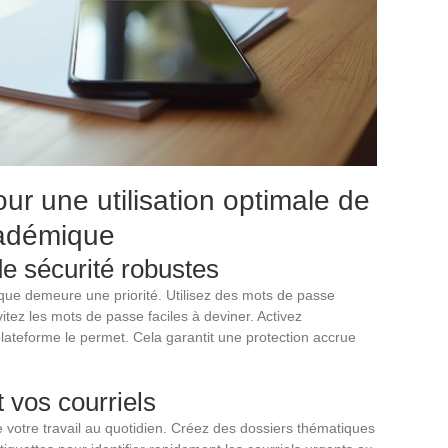
ur une utilisation optimale de
cadémique
e sécurité robustes
ue demeure une priorité. Utilisez des mots de passe
tez les mots de passe faciles à deviner. Activez
 plateforme le permet. Cela garantit une protection accrue
 vos courriels
e votre travail au quotidien. Créez des dossiers thématiques