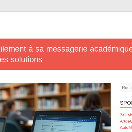
lement à sa messagerie académique e
es solutions
SPO
3eHabi
ArtdeG
AutoM