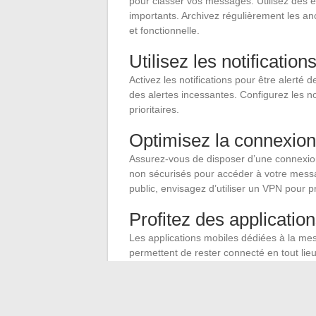
pour classer vos messages. Utilisez des ét
importants. Archivez régulièrement les a
et fonctionnelle.
Utilisez les notification
Activez les notifications pour être alert
des alertes incessantes. Configurez les 
prioritaires.
Optimisez la connexion
Assurez-vous de disposer d’une connexion 
non sécurisés pour accéder à votre messag
public, envisagez d’utiliser un VPN pour 
Profitez des applicatio
Les applications mobiles dédiées à la mes
permettent de rester connecté en tout lieu 
communication professionnelle. Téléchar
bénéficier de toutes les fonctionnalités.
Considérations supplé