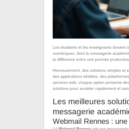
Les étudiants et les enseignants doivent 
numériques, dont la messagerie académiqu
la différence entre une journée productive
Heureusement, des solutions simples et eff
des applications dédiées, des plateformes
services web, chaque option présente des
solutions pour accéder rapidement et san
Les meilleures solut
messagerie académiq
Webmail Rennes : une s
Le
Webmail Rennes
est une messagerie 