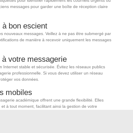
iquettes pour identifier rapidement les courriels urgents ou
nciens messages pour garder une boîte de réception claire
s à bon escient
é des nouveaux messages. Veillez à ne pas être submergé par
notifications de manière à recevoir uniquement les messages
 à votre messagerie
Internet stable et sécurisée. Évitez les réseaux publics
erie professionnelle. Si vous devez utiliser un réseau
protéger vos données.
ns mobiles
sagerie académique offrent une grande flexibilité. Elles
et à tout moment, facilitant ainsi la gestion de votre
gez l’application recommandée par votre académie pour
mentaires